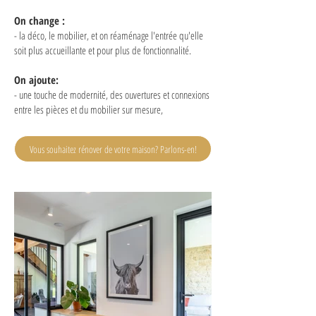
On change :
- la déco, le mobilier, et on réaménage l'entrée qu'elle
soit plus accueillante et pour plus de fonctionnalité.
On ajoute:
- une touche de modernité, des ouvertures et connexions
entre les pièces et du mobilier sur mesure,
aménagement d'intérieur - Architecte d'intérieur
Vous souhaitez rénover de votre maison? Parlons-en!