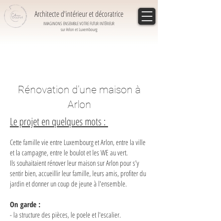
Architecte d'intérieur et décoratrice
IMAGINONS ENSEMBLE VOTRE FUTUR INTÉRIEUR
sur Arlon et Luxembourg
Rénovation d'une maison à
Arlon
Le projet en quelques mots :
Cette famille vie entre Luxembourg et Arlon, entre la ville
et la campagne, entre le boulot et les WE au vert.
Ils souhaitaient rénover leur maison sur Arlon pour s'y
sentir bien, accueillir leur famille, leurs amis, profiter du
jardin et donner un coup de jeune à l'ensemble.
On garde :
- la structure des pièces, le poele et l'escalier.